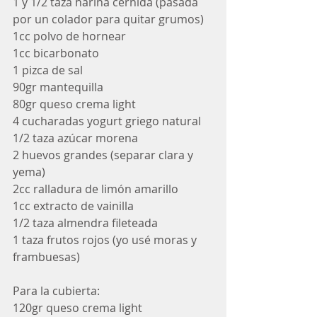
1 y 1/2 taza harina cernida (pasada 
por un colador para quitar grumos)
1cc polvo de hornear
1cc bicarbonato
1 pizca de sal
90gr mantequilla
80gr queso crema light
4 cucharadas yogurt griego natural
1/2 taza azúcar morena
2 huevos grandes (separar clara y 
yema)
2cc ralladura de limón amarillo
1cc extracto de vainilla
1/2 taza almendra fileteada 
1 taza frutos rojos (yo usé moras y 
frambuesas)
Para la cubierta:
120gr queso crema light