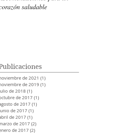
corazón saludable
organismo es intoler
azúcar?
Publicaciones
noviembre de 2021
(1)
1 entrada
noviembre de 2019
(1)
1 entrada
julio de 2018
(1)
1 entrada
octubre de 2017
(1)
1 entrada
agosto de 2017
(1)
1 entrada
junio de 2017
(1)
1 entrada
abril de 2017
(1)
1 entrada
marzo de 2017
(2)
2 entradas
enero de 2017
(2)
2 entradas