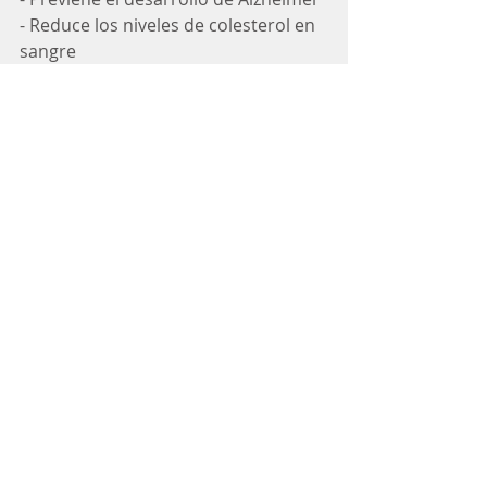
- Reduce los niveles de colesterol en 
sangre
- Mejora el sistema inmunológico
Encuentra la receta de esta bebida 
en mi página de Facebook: Nutrit by 
Fernanda Camacho
#lechedeoro
#goldenmilk
#curcuma
#turmeric
#artritis
#inflamación
#alzheimer