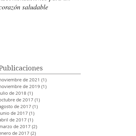
corazón saludable
organismo es intoler
azúcar?
Publicaciones
noviembre de 2021
(1)
1 entrada
noviembre de 2019
(1)
1 entrada
julio de 2018
(1)
1 entrada
octubre de 2017
(1)
1 entrada
agosto de 2017
(1)
1 entrada
junio de 2017
(1)
1 entrada
abril de 2017
(1)
1 entrada
marzo de 2017
(2)
2 entradas
enero de 2017
(2)
2 entradas