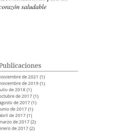
corazón saludable
organismo es intoler
azúcar?
Publicaciones
noviembre de 2021
(1)
1 entrada
noviembre de 2019
(1)
1 entrada
julio de 2018
(1)
1 entrada
octubre de 2017
(1)
1 entrada
agosto de 2017
(1)
1 entrada
junio de 2017
(1)
1 entrada
abril de 2017
(1)
1 entrada
marzo de 2017
(2)
2 entradas
enero de 2017
(2)
2 entradas