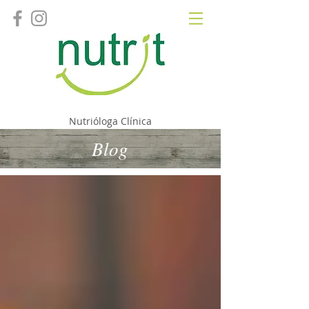
Fernanda Camacho
Nutrióloga Clínica
Blog