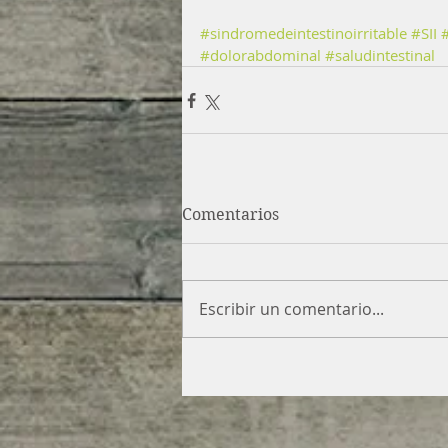
#sindromedeintestinoirritable
#SII
#dolorabdominal
#saludintestinal
Comentarios
Escribir un comentario...