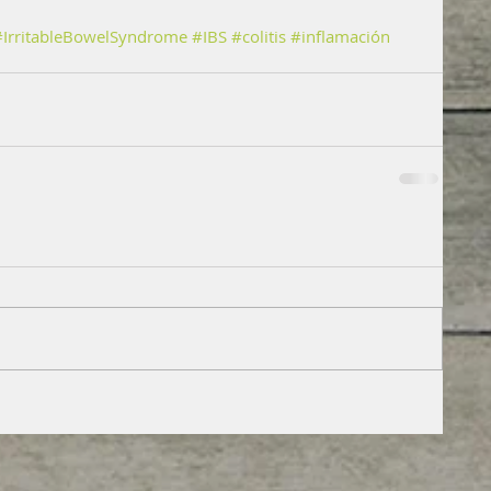
#IrritableBowelSyndrome
#IBS
#colitis
#inflamación