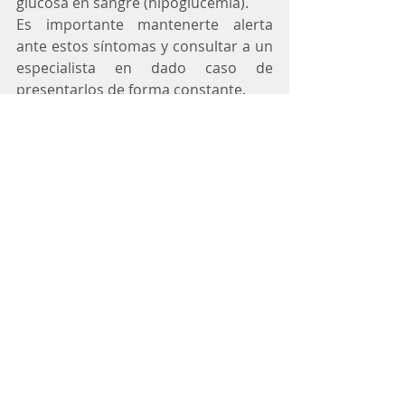
glucosa en sangre (hipoglucemia).
Es importante mantenerte alerta 
ante estos síntomas y consultar a un 
especialista en dado caso de 
presentarlos de forma constante.
#glucosa
#azúcar
#hiperglucemia
#diabetes
#prediabetes
#intoleranciaalaglucosa
Comentarios